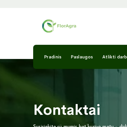
Pradinis
Paslaugos
Atlikti darb
Kontaktai
Susisiekite su mumis bet kuriuo metu – di