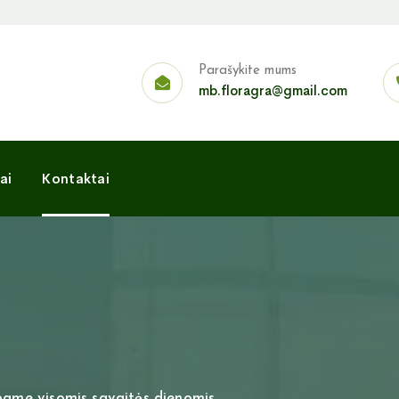
Parašykite mums
mb.floragra@gmail.com
ai
Kontaktai
rbame visomis savaitės dienomis