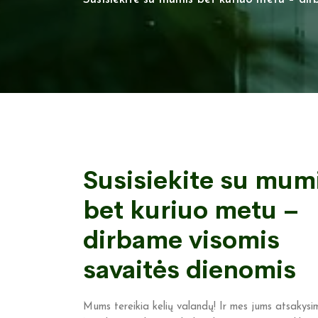
Susisiekite su mum
bet kuriuo metu –
dirbame visomis
savaitės dienomis
Mums tereikia kelių valandų! Ir mes jums atsakysi