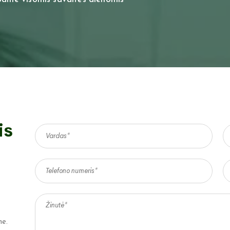
is
me.