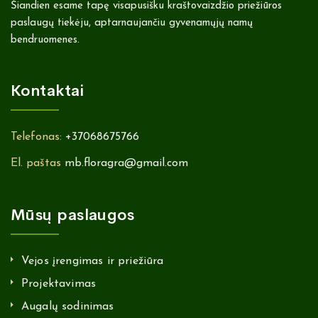
Šiandien esame tapę visapusišku kraštovaizdžio priežiūros
paslaugų tiekėju, aptarnaujančiu gyvenamųjų namų
bendruomenes.
Kontaktai
Telefonas:
+37068675766
El. paštas
mb.floragra@gmail.com
Mūsų paslaugos
Vejos įrengimas ir priežiūra
Projektavimas
Augalų sodinimas