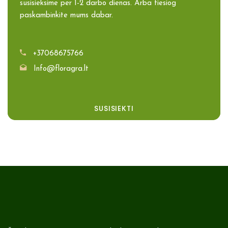
susisieksime per 1-2 darbo dienas. Arba tiesiog
paskambinkite mums dabar.
+37068675766
Info@floragra.lt
SUSISIEKTI